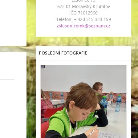
672 01 Moravský Krumlov
IČO 71012966
Telefon: + 420 515 323 159
zslesonicemk@seznam.cz
POSLEDNÍ FOTOGRAFIE