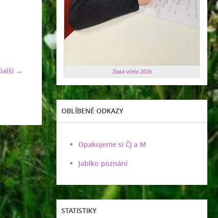
Další →
Zlatá včela 2026
OBLÍBENÉ ODKAZY
Opakujeme si ČJ a M
Jablko poznání
STATISTIKY