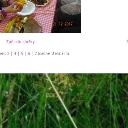
Zpět do složky
ení:
3
|
4
|
5
|
6
|
7
(čas ve vteřinách)