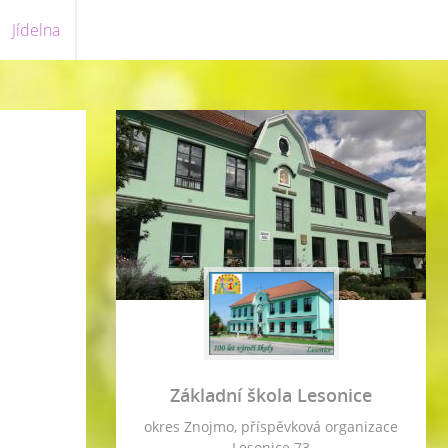
Jídelna
Základní škola Lesonice
okres Znojmo, příspěvková organizace
Lesonice 73