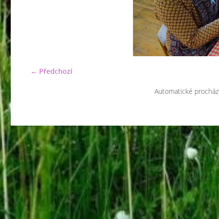
← Předchozí
Automatické procház