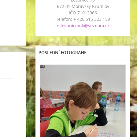
672 01 Moravský Krumlov
IČO 71012966
Telefon: + 420 515 323 159
zslesonicemk@seznam.cz
POSLEDNÍ FOTOGRAFIE