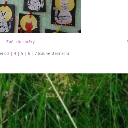
Zpět do složky
ení:
3
|
4
|
5
|
6
|
7
(čas ve vteřinách)