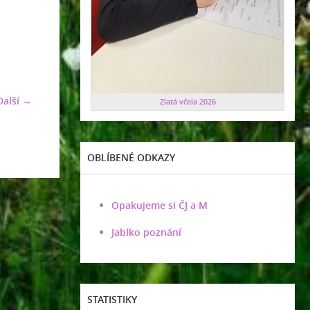
Další →
Zlatá včela 2026
OBLÍBENÉ ODKAZY
Opakujeme si ČJ a M
Jablko poznání
STATISTIKY