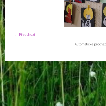
← Předchozí
Automatické procház