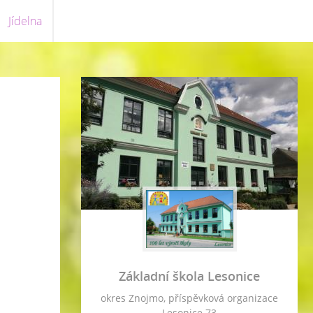
Jídelna
Základní škola Lesonice
okres Znojmo, příspěvková organizace
Lesonice 73