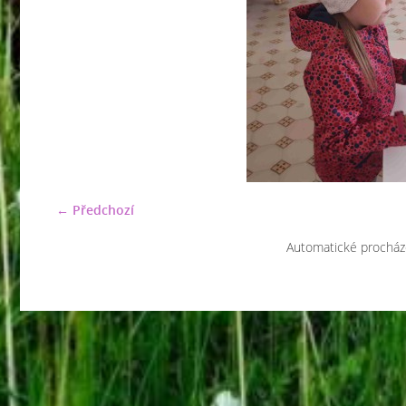
← Předchozí
Automatické procház