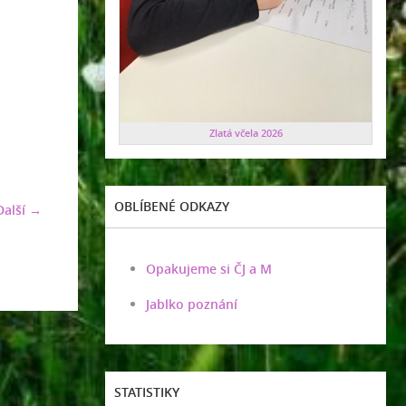
Zlatá včela 2026
OBLÍBENÉ ODKAZY
Další →
Opakujeme si ČJ a M
Jablko poznání
STATISTIKY