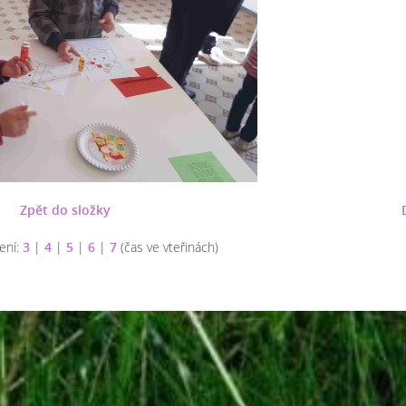
Zpět do složky
ení:
3
|
4
|
5
|
6
|
7
(čas ve vteřinách)