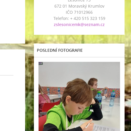
672 01 Moravský Krumlov
IČO 71012966
Telefon: + 420 515 323 159
zslesonicemk@seznam.cz
POSLEDNÍ FOTOGRAFIE