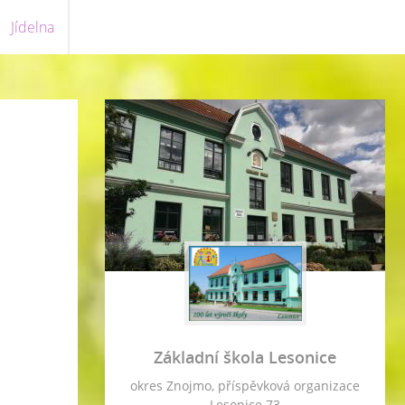
Jídelna
Základní škola Lesonice
okres Znojmo, příspěvková organizace
Lesonice 73