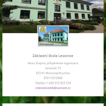
Základní škola Lesonice
okres Znojmo, příspěvková organizace
Lesonice 73
672 01 Moravský Krumlov
IČO 71012966
Telefon: + 420 515 323 159
zslesonicemk@seznam.cz