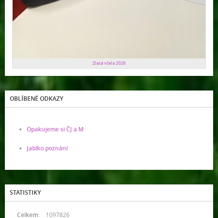
Zlatá včela 2026
OBLÍBENÉ ODKAZY
Opakujeme si ČJ a M
Jablko poznání
STATISTIKY
Celkem:
1097826