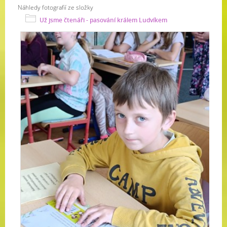
Náhledy fotografií ze složky
Už jsme čtenáři - pasování králem Ludvíkem