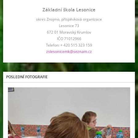
Základní škola Lesonice
okres Znojmo, příspěvková organizace
Lesonice 73
672 01 Moravský Krumlov
IČO 71012966
Telefon: + 420 515 323 159
zslesonicemk@seznam.cz
POSLEDNÍ FOTOGRAFIE