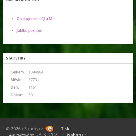
Opakujeme si ČJ a M
Jablko poznání
STATISTIKY
Celkem:
1094984
Měsíc:
37731
Den:
1161
Online:
50
© 2026 eStránky.cz
|
Tisk
|
Aktualizováno: 15. 6. 2026
|
Nahoru ↑