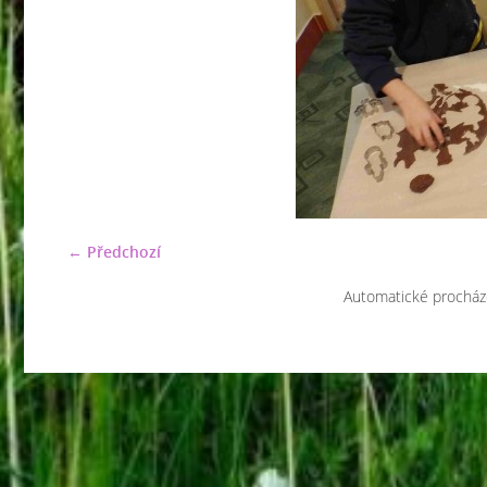
← Předchozí
Automatické procház