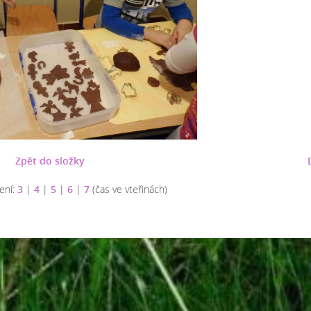
Zpět do složky
ení:
3
|
4
|
5
|
6
|
7
(čas ve vteřinách)