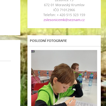
672 01 Moravský Krumlov
IČO 71012966
Telefon: + 420 515 323 159
zslesonicemk@seznam.cz
POSLEDNÍ FOTOGRAFIE