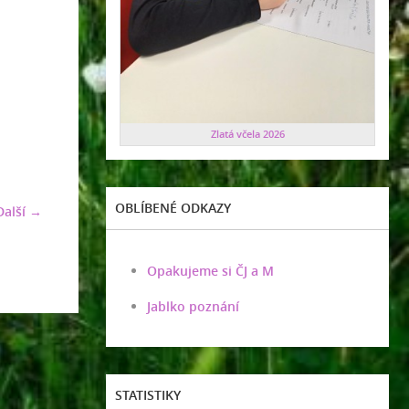
Zlatá včela 2026
OBLÍBENÉ ODKAZY
Další →
Opakujeme si ČJ a M
Jablko poznání
STATISTIKY