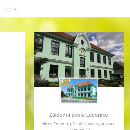
Jídelna
Základní škola Lesonice
okres Znojmo, příspěvková organizace
Lesonice 73