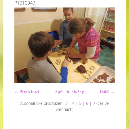
P1010047
← Předchozí
Zpět do složky
Další →
Automatické procházení:
3
|
4
|
5
|
6
|
7
(čas ve
vteřinách)