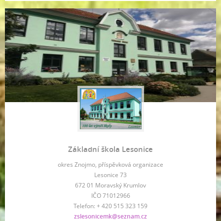
Základní škola Lesonice
okres Znojmo, příspěvková organizace
Lesonice 73
672 01 Moravský Krumlov
IČO 71012966
Telefon: + 420 515 323 159
zslesonicemk@seznam.cz