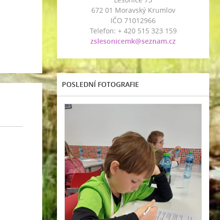
672 01 Moravský Krumlov
IČO 71012966
Telefon: + 420 515 323 159
zslesonicemk@seznam.cz
POSLEDNÍ FOTOGRAFIE