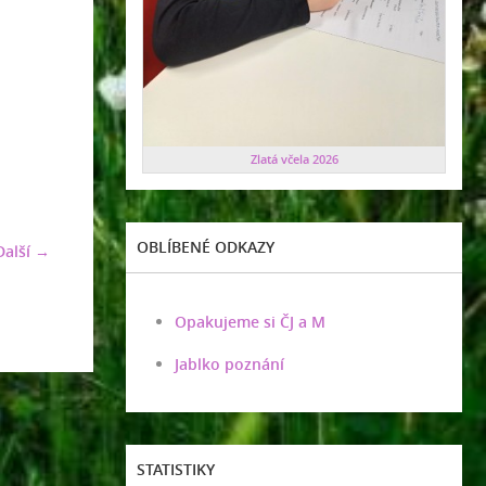
Zlatá včela 2026
OBLÍBENÉ ODKAZY
Další →
Opakujeme si ČJ a M
Jablko poznání
STATISTIKY