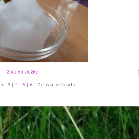
Zpět do složky
ení:
3
|
4
|
5
|
6
|
7
(čas ve vteřinách)