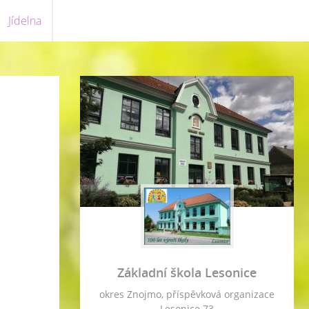
Jídelna
Základní škola Lesonice
okres Znojmo, příspěvková organizace
Lesonice 73