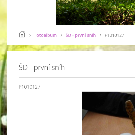
Fotoalbum
ŠD - první sníh
P1010127
ŠD - první sníh
P1010127