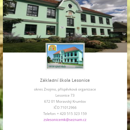
Základní škola Lesonice
okres Znojmo, příspěvková organizace
Lesonice 73
672 01 Moravský Krumlov
IČO 71012966
Telefon: + 420 515 323 159
zslesonicemk@seznam.cz