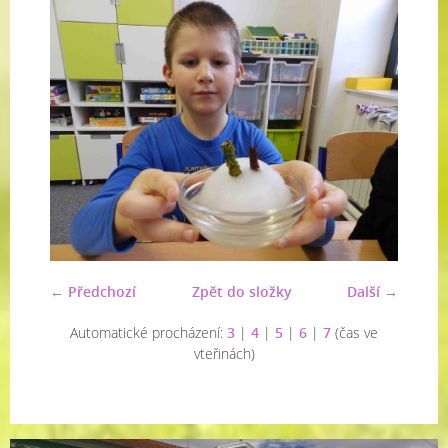
← Předchozí
Zpět do složky
Další →
Automatické procházení:
3
|
4
|
5
|
6
|
7
(čas ve
vteřinách)