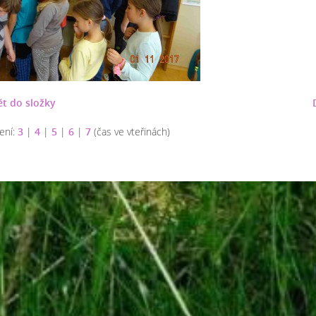
t do složky
ení:
3
|
4
|
5
|
6
|
7
(čas ve vteřinách)