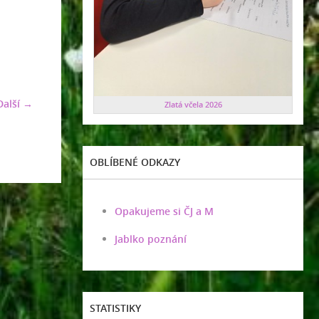
Další →
Zlatá včela 2026
OBLÍBENÉ ODKAZY
Opakujeme si ČJ a M
Jablko poznání
STATISTIKY