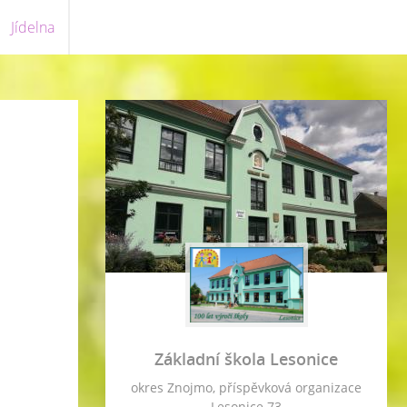
Jídelna
Základní škola Lesonice
okres Znojmo, příspěvková organizace
Lesonice 73