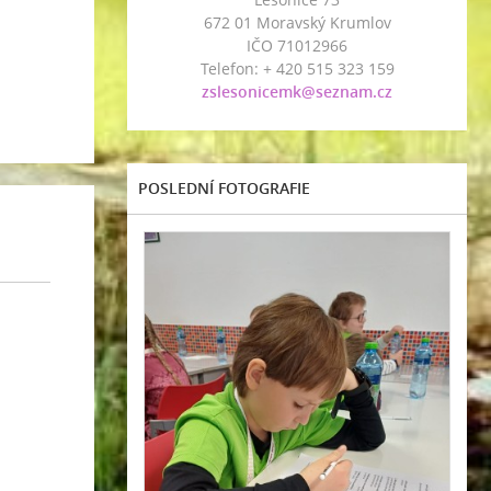
672 01 Moravský Krumlov
IČO 71012966
Telefon: + 420 515 323 159
zslesonicemk@seznam.cz
POSLEDNÍ FOTOGRAFIE