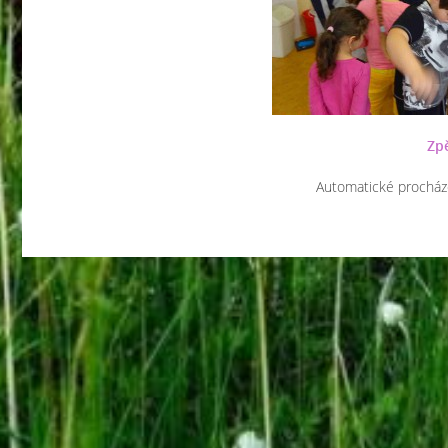
Zpě
Automatické procház