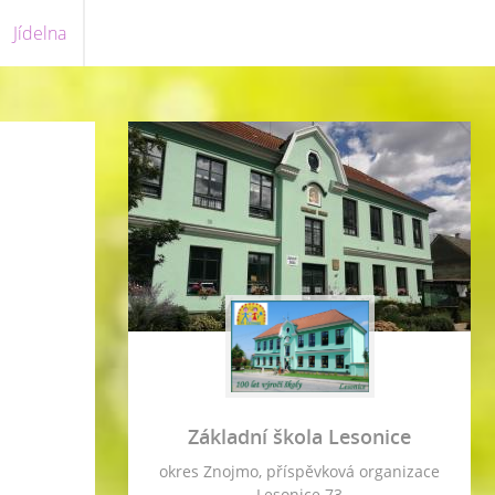
Jídelna
Základní škola Lesonice
okres Znojmo, příspěvková organizace
Lesonice 73