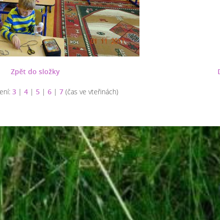
Zpět do složky
ení:
3
|
4
|
5
|
6
|
7
(čas ve vteřinách)