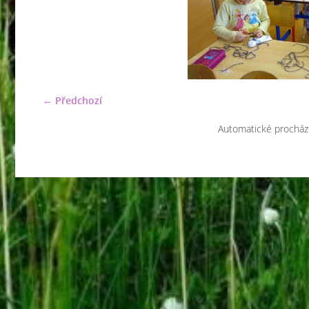
← Předchozí
Automatické procház