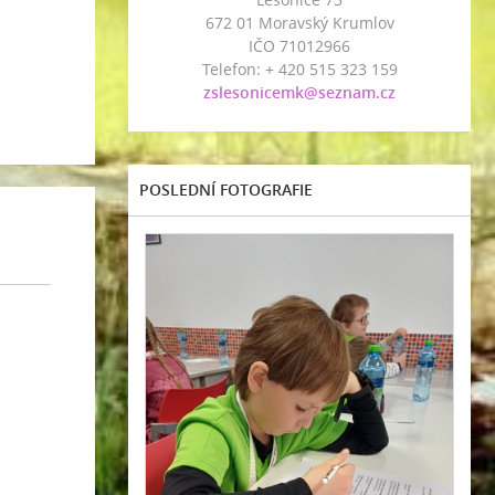
672 01 Moravský Krumlov
IČO 71012966
Telefon: + 420 515 323 159
zslesonicemk@seznam.cz
POSLEDNÍ FOTOGRAFIE