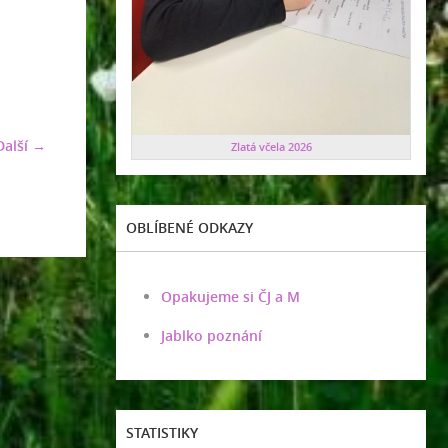
Další →
Zlatá včela 2026
OBLÍBENÉ ODKAZY
Opakujeme si ČJ a M
Jablko poznání
STATISTIKY