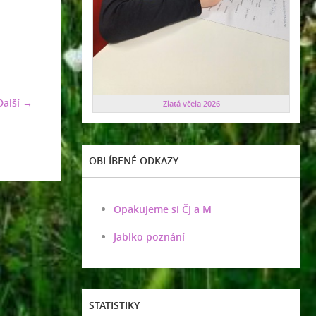
Další →
Zlatá včela 2026
OBLÍBENÉ ODKAZY
Opakujeme si ČJ a M
Jablko poznání
STATISTIKY