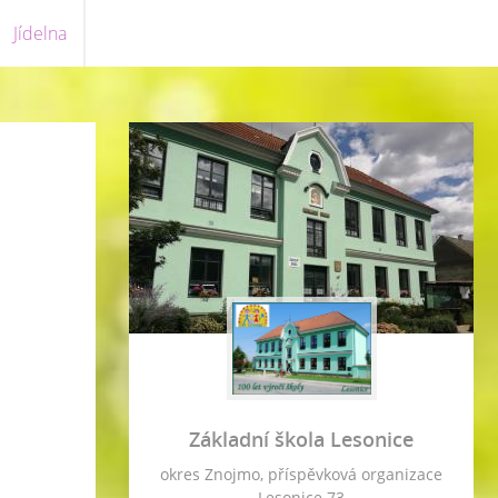
Jídelna
Základní škola Lesonice
okres Znojmo, příspěvková organizace
Lesonice 73