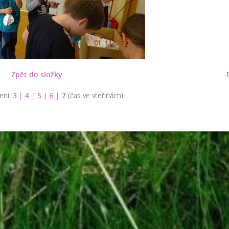
Zpět do složky
ení:
3
|
4
|
5
|
6
|
7
(čas ve vteřinách)