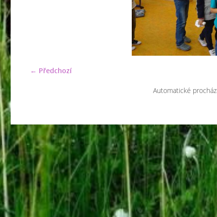
← Předchozí
Automatické procház