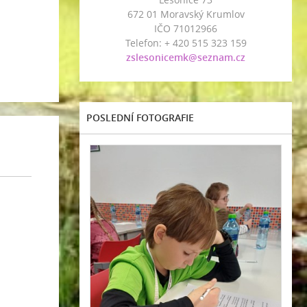
672 01 Moravský Krumlov
IČO 71012966
Telefon: + 420 515 323 159
zslesonicemk@seznam.cz
POSLEDNÍ FOTOGRAFIE