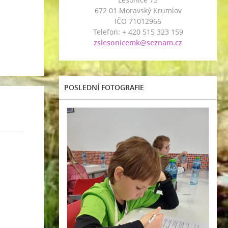
672 01 Moravský Krumlov
IČO 71012966
Telefon: + 420 515 323 159
zslesonicemk@seznam.cz
POSLEDNÍ FOTOGRAFIE