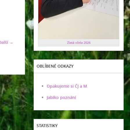
Další →
Zlatá včela 2026
OBLÍBENÉ ODKAZY
Opakujeme si ČJ a M
Jablko poznání
STATISTIKY