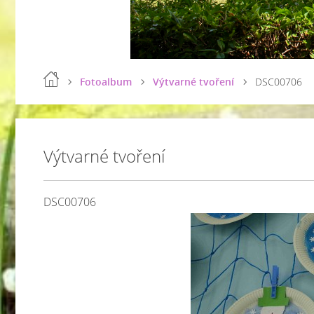
Fotoalbum
Výtvarné tvoření
DSC00706
Výtvarné tvoření
DSC00706