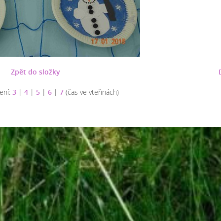
Zpět do složky
ení:
3
|
4
|
5
|
6
|
7
(čas ve vteřinách)