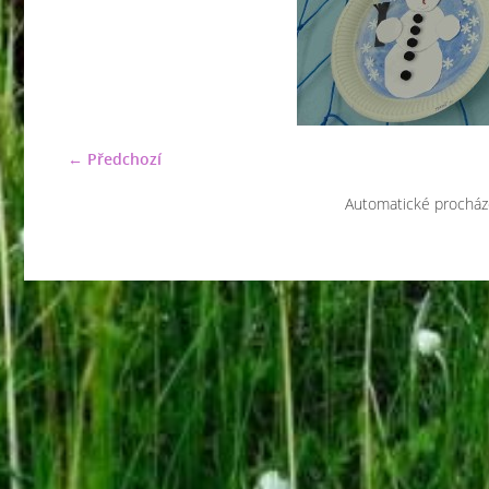
← Předchozí
Automatické procház