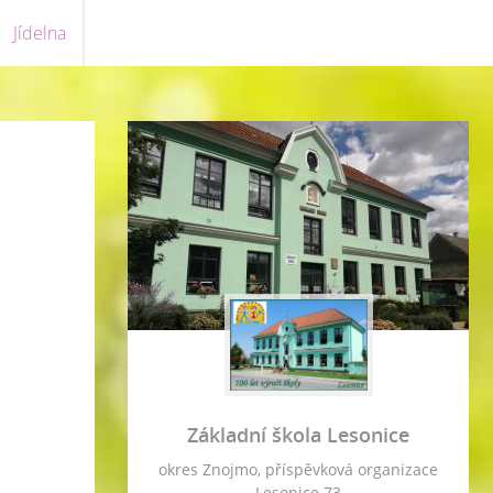
Jídelna
Základní škola Lesonice
okres Znojmo, příspěvková organizace
Lesonice 73