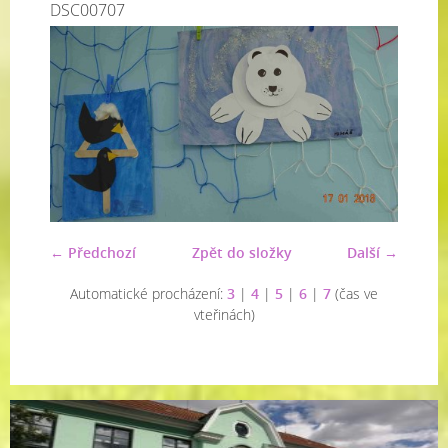
DSC00707
← Předchozí
Zpět do složky
Další →
Automatické procházení:
3
|
4
|
5
|
6
|
7
(čas ve
vteřinách)