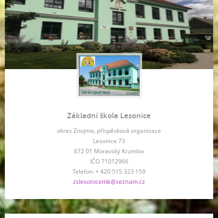
Základní škola Lesonice
okres Znojmo, příspěvková organizace
Lesonice 73
672 01 Moravský Krumlov
IČO 71012966
Telefon: + 420 515 323 159
zslesonicemk@seznam.cz